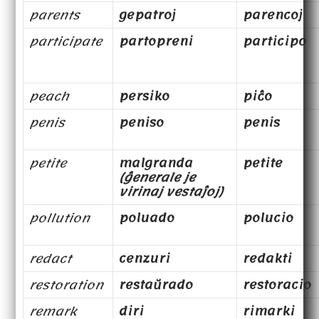
parents
gepatroj
parencoj
participate
partopreni
participo
peach
persiko
piĉo
penis
peniso
penis
petite
malgranda
petite
(ĝenerale je
virinaj vestaĵoj)
pollution
poluado
polucio
redact
cenzuri
redakti
restoration
restaŭrado
restoracio
remark
diri
rimarki