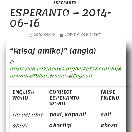
ESPERANTO
ESPERANTO – 2014-
06-16
2014-06-16
LEAVE A COMMENT
“Falsaj amikoj” (angla)
El
https://en.wikibooks.org/wiki/Esperanto/A
ppendix/False_friends#English
ENGLISH
CORRECT
FALSE
WORD
ESPERANTO
FRIEND
WORD
(to be) able
povi, kapabli
ebli
abort
abortigi
aborti