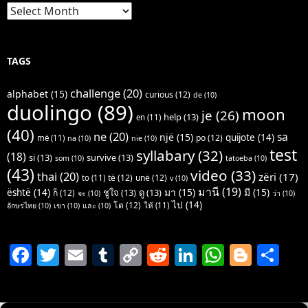
Archives
TAGS
challenge
(20)
alphabet
(15)
curious
(12)
de
(10)
duolingo
(89)
moon
je
(26)
help
(13)
en
(11)
(40)
ne
(20)
sa
një
(15)
quijote
(14)
po
(12)
më
(11)
na
(10)
nie
(10)
test
syllabary
(32)
(18)
si
(13)
survive
(13)
som
(10)
tatoeba
(10)
(43)
video
(33)
thai
(20)
zëri
(17)
të
(12)
unë
(12)
to
(11)
v
(10)
มานี
(19)
มา
(15)
มี
(15)
është
(14)
ชูใจ
(13)
ดู
(13)
ก็
(12)
จะ
(10)
ว่า
(10)
ไป
(14)
โต
(12)
ให้
(11)
อักษรไทย
(10)
เขา
(10)
และ
(10)
F
T
E
T
C
R
Li
W
Bl
S
a
w
m
u
o
e
n
h
o
h
c
itt
ai
m
p
d
k
at
g
ar