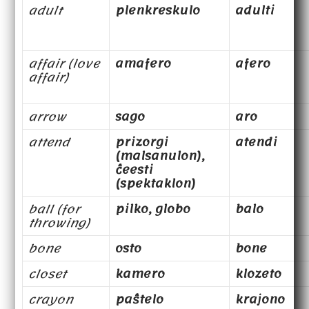
adult
plenkreskulo
adulti
affair (love
amafero
afero
affair)
arrow
sago
aro
attend
prizorgi
atendi
(malsanulon),
ĉeesti
(spektaklon)
ball (for
pilko, globo
balo
throwing)
bone
osto
bone
closet
kamero
klozeto
crayon
paŝtelo
krajono