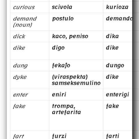
curious
scivola
kurioza
demand
postulo
demando
(noun)
dick
kaco, peniso
dika
dike
digo
dike
dung
fekaĵo
dungo
dyke
(viraspekta)
dike
samseksemulino
enter
eniri
enterigi
fake
trompa,
fake
artefarita
fart
furzi
farti