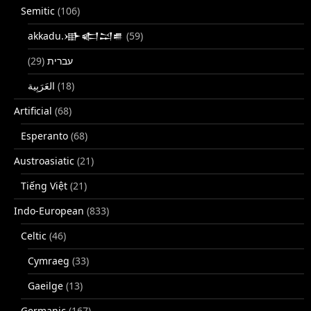
Semitic
(106)
akkadu.𒀝𒅗𒁺𒌑
(59)
(29)
עברית
(18)
Artificial
(68)
Esperanto
(68)
Austroasiatic
(21)
Tiếng Việt
(21)
Indo-European
(833)
Celtic
(46)
Cymraeg
(33)
Gaeilge
(13)
Germanic
(167)