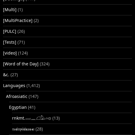
[Multi]
(1)
[MultiPractice]
(2)
[PULC]
(26)
[Tests]
(71)
[video]
(124)
[Word of the Day]
(324)
&c.
(27)
Languages
(1,412)
Afroasiatic
(147)
Egyptian
(41)
rnkmt.𓂋𓏺𓈖𓆎𓅓𓏏𓊖
(13)
ⲧⲙⲛ̄ⲧⲣⲙ̄ⲛ̄ⲕⲏⲙⲉ
(28)