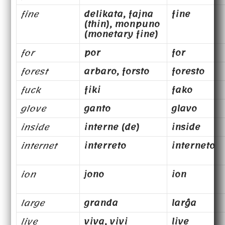
fine
delikata, fajna
fine
(thin), monpuno
(monetary fine)
for
por
for
forest
arbaro, forsto
foresto
fuck
fiki
fako
glove
ganto
glavo
inside
interne (de)
inside
internet
interreto
interneto
ion
jono
ion
large
granda
larĝa
live
viva, vivi
live