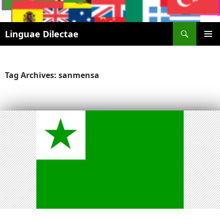
Search
Linguae Dilectae
SKIP
PRIMAR
TO
MENU
CONTENT
Tag Archives: sanmensa