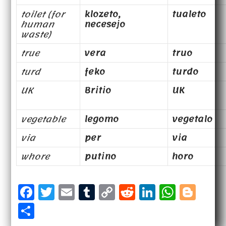
toilet (for
klozeto,
tualeto
human
necesejo
waste)
true
vera
truo
turd
feko
turdo
UK
Britio
UK
vegetable
legomo
vegetalo
via
per
via
whore
putino
horo
F
T
E
T
C
R
Li
W
B
a
w
m
u
o
e
n
h
l
S
c
it
a
m
p
d
k
a
o