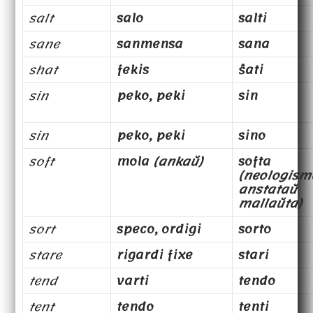
salt
salo
salti
sane
sanmensa
sana
shat
fekis
ŝati
sin
peko, peki
sin
sin
peko, peki
sino
soft
mola
(ankaŭ)
softa
(neologism
anstataŭ
mallaŭta)
sort
speco, ordigi
sorto
stare
rigardi fixe
stari
tend
varti
tendo
tent
tendo
tenti