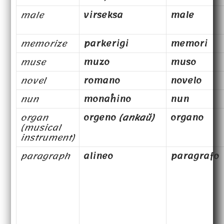
male
virseksa
male
memorize
parkerigi
memori
muse
muzo
muso
novel
romano
novelo
nun
monaĥino
nun
organ
orgeno
(ankaŭ)
organo
(musical
instrument)
paragraph
alineo
paragrafo