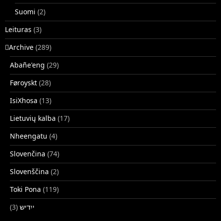
Suomi
(2)
Leituras
(3)
􏿽Archive
(289)
Abañe'eng
(29)
Føroyskt
(28)
IsiXhosa
(13)
Lietuvių kalba
(17)
Nheengatu
(4)
Slovenčina
(74)
Slovenščina
(2)
Toki Pona
(119)
(3)
ייִדיש