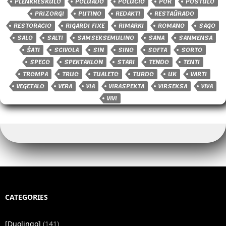
PLENKRESKULO
POLUADO
POLUCIO
POR
POSTULO
PRIZORGI
PUTINO
REDAKTI
RESTAŬRADO
RESTORACIO
RIGARDI FIXE
RIMARKI
ROMANO
SAGO
SALO
SALTI
SAMSEKSEMULINO
SANA
SANMENSA
ŜATI
SCIVOLA
SIN
SINO
SOFTA
SORTO
SPECO
SPEKTAKLON
STARI
TENDO
TENTI
TROMPA
TRUO
TUALETO
TURDO
UK
VARTI
VEGETALO
VERA
VIA
VIRASPEKTA
VIRSEKSA
VIVA
VIVI
CATEGORIES
[Duolingo]
(141)