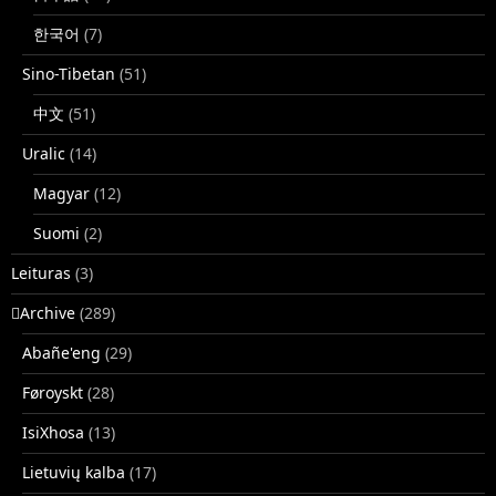
한국어
(7)
Sino-Tibetan
(51)
中文
(51)
Uralic
(14)
Magyar
(12)
Suomi
(2)
Leituras
(3)
􏿽Archive
(289)
Abañe'eng
(29)
Føroyskt
(28)
IsiXhosa
(13)
Lietuvių kalba
(17)