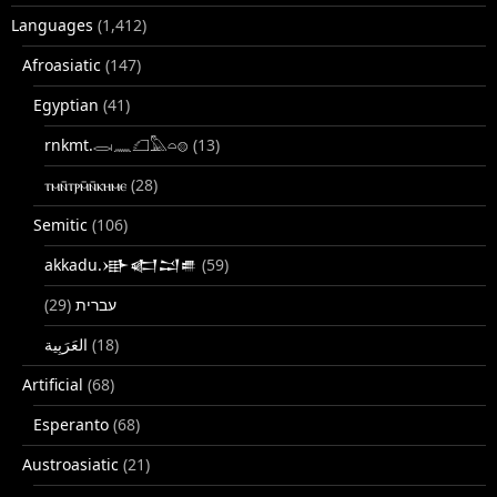
Languages
(1,412)
Afroasiatic
(147)
Egyptian
(41)
rnkmt.𓂋𓏺𓈖𓆎𓅓𓏏𓊖
(13)
ⲧⲙⲛ̄ⲧⲣⲙ̄ⲛ̄ⲕⲏⲙⲉ
(28)
Semitic
(106)
akkadu.𒀝𒅗𒁺𒌑
(59)
(29)
עברית
(18)
Artificial
(68)
Esperanto
(68)
Austroasiatic
(21)