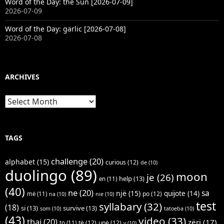
Word of the Day: the Sun [2026-07-09]
2026-07-09
Word of the Day: garlic [2026-07-08]
2026-07-08
ARCHIVES
Archives
TAGS
challenge
(20)
alphabet
(15)
curious
(12)
de
(10)
duolingo
(89)
moon
je
(26)
help
(13)
en
(11)
(40)
ne
(20)
sa
një
(15)
quijote
(14)
po
(12)
më
(11)
na
(10)
nie
(10)
test
syllabary
(32)
(18)
si
(13)
survive
(13)
som
(10)
tatoeba
(10)
(43)
video
(33)
thai
(20)
zëri
(17)
të
(12)
unë
(12)
to
(11)
v
(10)