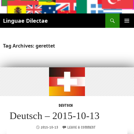
Search
Linguae Dilectae
SKIP
PRIMAR
TO
MENU
CONTENT
Tag Archives: gerettet
DEUTSCH
Deutsch – 2015-10-13
2015-10-13
LEAVE A COMMENT