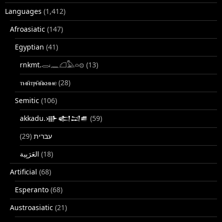
Languages
(1,412)
Afroasiatic
(147)
Egyptian
(41)
rnkmt.𓂋𓏺𓈖𓆎𓅓𓏏𓊖
(13)
ⲧⲙⲛ̄ⲧⲣⲙ̄ⲛ̄ⲕⲏⲙⲉ
(28)
Semitic
(106)
akkadu.𒀝𒅗𒁺𒌑
(59)
(29)
עברית
(18)
Artificial
(68)
Esperanto
(68)
Austroasiatic
(21)