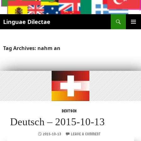
Search
Linguae Dilectae
SKIP
PRIMAR
TO
MENU
CONTENT
Tag Archives: nahm an
DEUTSCH
Deutsch – 2015-10-13
2015-10-13
LEAVE A COMMENT