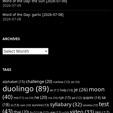
Word of the Day: the Sun [2026-07-09]
2026-07-09
Word of the Day: garlic [2026-07-08]
2026-07-08
ARCHIVES
Archives
TAGS
challenge
(20)
alphabet
(15)
curious
(12)
de
(10)
duolingo
(89)
moon
je
(26)
help
(13)
en
(11)
(40)
ne
(20)
sa
një
(15)
quijote
(14)
po
(12)
më
(11)
na
(10)
nie
(10)
test
syllabary
(32)
(18)
si
(13)
survive
(13)
som
(10)
tatoeba
(10)
(43)
video
(33)
thai
(20)
zëri
(17)
të
(12)
unë
(12)
to
(11)
v
(10)