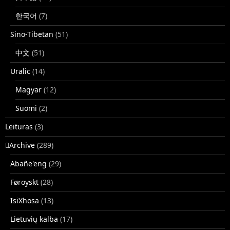
한국어
(7)
Sino-Tibetan
(51)
中文
(51)
Uralic
(14)
Magyar
(12)
Suomi
(2)
Leituras
(3)
􏿽Archive
(289)
Abañe'eng
(29)
Føroyskt
(28)
IsiXhosa
(13)
Lietuvių kalba
(17)