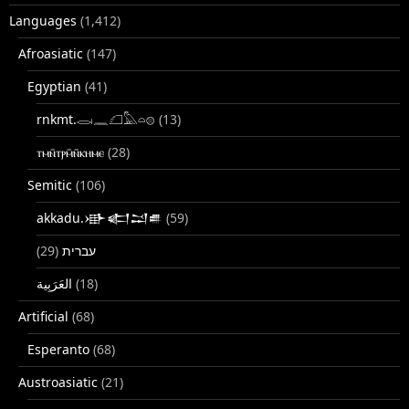
Languages
(1,412)
Afroasiatic
(147)
Egyptian
(41)
rnkmt.𓂋𓏺𓈖𓆎𓅓𓏏𓊖
(13)
ⲧⲙⲛ̄ⲧⲣⲙ̄ⲛ̄ⲕⲏⲙⲉ
(28)
Semitic
(106)
akkadu.𒀝𒅗𒁺𒌑
(59)
(29)
עברית
(18)
Artificial
(68)
Esperanto
(68)
Austroasiatic
(21)