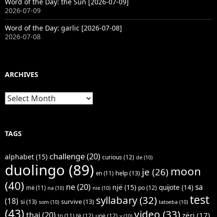
Word of the Day: the Sun [2026-07-09]
2026-07-09
Word of the Day: garlic [2026-07-08]
2026-07-08
ARCHIVES
Archives
TAGS
challenge
(20)
alphabet
(15)
curious
(12)
de
(10)
duolingo
(89)
moon
je
(26)
help
(13)
en
(11)
(40)
ne
(20)
sa
një
(15)
quijote
(14)
po
(12)
më
(11)
na
(10)
nie
(10)
test
syllabary
(32)
(18)
si
(13)
survive
(13)
som
(10)
tatoeba
(10)
(43)
video
(33)
thai
(20)
zëri
(17)
të
(12)
unë
(12)
to
(11)
v
(10)