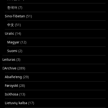
한국어
(7)
Sino-Tibetan
(51)
中文
(51)
Uralic
(14)
Magyar
(12)
Suomi
(2)
Leituras
(3)
􏿽Archive
(289)
Abañe'eng
(29)
Føroyskt
(28)
IsiXhosa
(13)
Lietuvių kalba
(17)