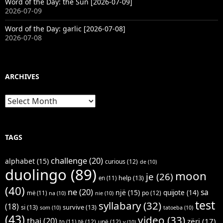
Word of the Day: the Sun [2026-07-09]
2026-07-09
Word of the Day: garlic [2026-07-08]
2026-07-08
ARCHIVES
Archives
TAGS
challenge
(20)
alphabet
(15)
curious
(12)
de
(10)
duolingo
(89)
moon
je
(26)
help
(13)
en
(11)
(40)
ne
(20)
sa
një
(15)
quijote
(14)
po
(12)
më
(11)
na
(10)
nie
(10)
test
syllabary
(32)
(18)
si
(13)
survive
(13)
som
(10)
tatoeba
(10)
(43)
video
(33)
thai
(20)
zëri
(17)
të
(12)
unë
(12)
to
(11)
v
(10)