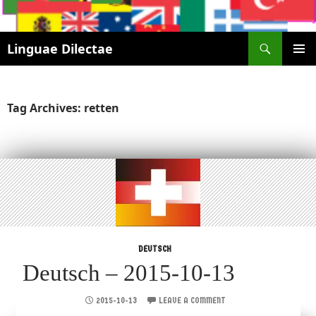
Search
Linguae Dilectae
SKIP
PRIMAR
TO
MENU
CONTENT
Tag Archives: retten
DEUTSCH
Deutsch – 2015-10-13
2015-10-13
LEAVE A COMMENT