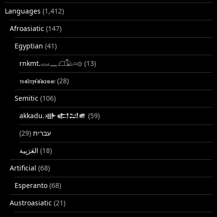
Languages
(1,412)
Afroasiatic
(147)
Egyptian
(41)
rnkmt.𓂋𓏺𓈖𓆎𓅓𓏏𓊖
(13)
ⲧⲙⲛ̄ⲧⲣⲙ̄ⲛ̄ⲕⲏⲙⲉ
(28)
Semitic
(106)
akkadu.𒀝𒅗𒁺𒌑
(59)
(29)
עברית
(18)
Artificial
(68)
Esperanto
(68)
Austroasiatic
(21)