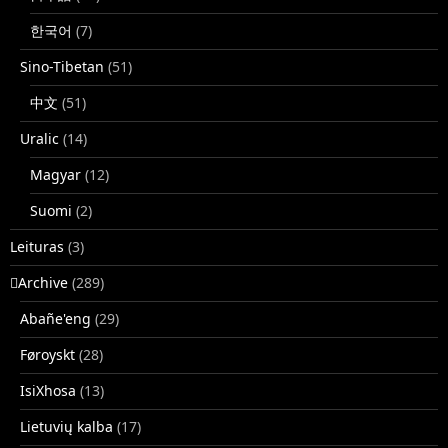
한국어
(7)
Sino-Tibetan
(51)
中文
(51)
Uralic
(14)
Magyar
(12)
Suomi
(2)
Leituras
(3)
􏿽Archive
(289)
Abañe'eng
(29)
Føroyskt
(28)
IsiXhosa
(13)
Lietuvių kalba
(17)