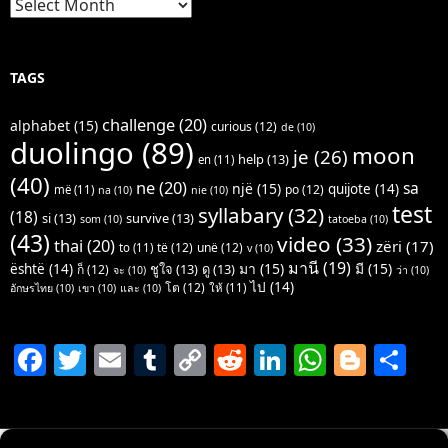
TAGS
challenge
(20)
alphabet
(15)
curious
(12)
de
(10)
duolingo
(89)
moon
je
(26)
help
(13)
en
(11)
(40)
ne
(20)
sa
një
(15)
quijote
(14)
po
(12)
më
(11)
na
(10)
nie
(10)
test
syllabary
(32)
(18)
si
(13)
survive
(13)
som
(10)
tatoeba
(10)
(43)
video
(33)
thai
(20)
zëri
(17)
të
(12)
unë
(12)
to
(11)
v
(10)
มานี
(19)
มา
(15)
มี
(15)
është
(14)
ชูใจ
(13)
ดู
(13)
ก็
(12)
จะ
(10)
ว่า
(10)
ไป
(14)
โต
(12)
ให้
(11)
อักษรไทย
(10)
เขา
(10)
และ
(10)
F
T
E
T
C
R
Li
W
Bl
S
a
w
m
u
o
e
n
h
o
h
c
itt
ai
m
p
d
k
at
g
ar