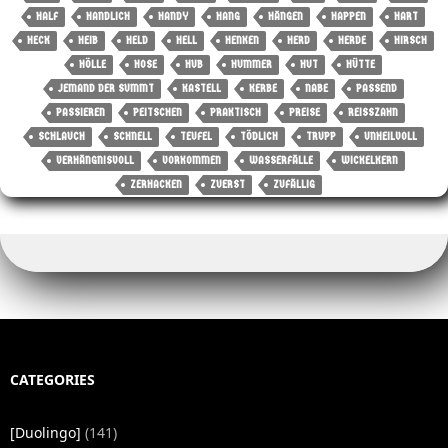
HALF
HANDLICH
HANDY
HANG
HÄNGEN
HAPPEN
HART
HECK
HEIB
HELD
HELL
HENKEN
HERD
HERDE
HIRSCH
HÖLLE
HOSE
HUB
HUMMER
HUT
HÜTTE
JEMAND DER SUMMT
KASTELL
KERBE
NABE
PASSEND
PASSIEREN
PEITSCHEN
PRAKTISCH
PREISE
REISSZAHN
SCHLAUCH
SCHNELL
TEUFEL
TÖDLICH
TRUPP
UNHEILVOLL
VERHÄNGNISVOLL
VORKOMMEN
WASSERFÄLLE
WICKELKERN
ZERHACKEN
ZUERST
ZUFÄLLIG
CATEGORIES
[Duolingo]
(141)