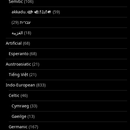
Semitic
(106)
akkadu.𒀝𒅗𒁺𒌑
(59)
(29)
עברית
(18)
Artificial
(68)
Esperanto
(68)
Austroasiatic
(21)
Tiếng Việt
(21)
Indo-European
(833)
Celtic
(46)
Cymraeg
(33)
Gaeilge
(13)
Germanic
(167)