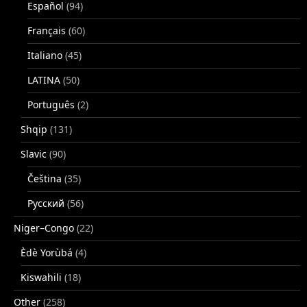
Español
(94)
Français
(60)
Italiano
(45)
LATINA
(50)
Português
(2)
Shqip
(131)
Slavic
(90)
Čeština
(35)
Русский
(56)
Niger–Congo
(22)
Èdè Yorùbá
(4)
Kiswahili
(18)
Other
(258)