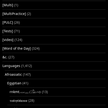
[Multi]
(1)
[MultiPractice]
(2)
[PULC]
(26)
[Tests]
(71)
[video]
(124)
[Word of the Day]
(324)
&c.
(27)
Languages
(1,412)
Afroasiatic
(147)
Egyptian
(41)
rnkmt.𓂋𓏺𓈖𓆎𓅓𓏏𓊖
(13)
ⲧⲙⲛ̄ⲧⲣⲙ̄ⲛ̄ⲕⲏⲙⲉ
(28)