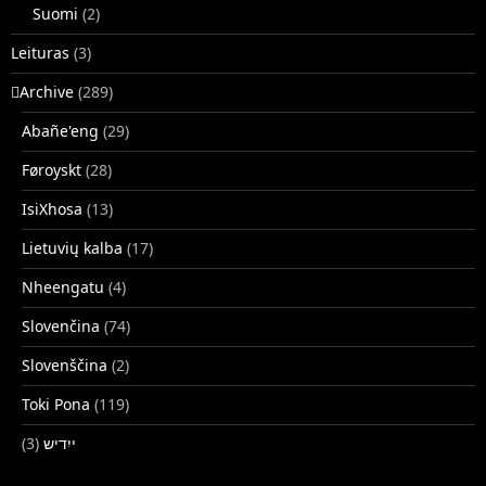
Suomi
(2)
Leituras
(3)
􏿽Archive
(289)
Abañe'eng
(29)
Føroyskt
(28)
IsiXhosa
(13)
Lietuvių kalba
(17)
Nheengatu
(4)
Slovenčina
(74)
Slovenščina
(2)
Toki Pona
(119)
(3)
ייִדיש