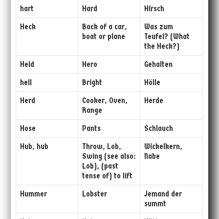
hart
Hard
Hirsch
Heck
Back of a car,
Was zum
boat or plane
Teufel? (What
the Heck?)
Held
Hero
Gehalten
hell
Bright
Hölle
Herd
Cooker, Oven,
Herde
Range
Hose
Pants
Schlauch
Hub, hub
Throw, Lob,
Wickelkern,
Swing (see also:
Nabe
Lob), (past
tense of) to lift
Hummer
Lobster
Jemand der
summt