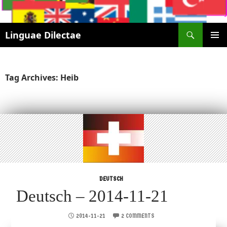
Search
Linguae Dilectae
SKIP
PRIMAR
TO
MENU
CONTENT
Tag Archives: Heib
DEUTSCH
Deutsch – 2014-11-21
2014-11-21
2 COMMENTS