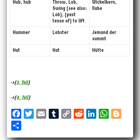
Hub, hub
Throw, Lob,
Wickelkern,
Swing (see also:
Nabe
Lob), (past
tense of) to lift
Hummer
Lobster
Jemand der
summt
Hut
Hat
Hütte
->(
3. Teil
)
->(
4. Teil
)
Fa
T
E
Tu
Co
Re
Li
W
Bl
ce
wi
m
m
py
dd
nk
ha
og
Sh
bo
tt
ail
bl
Li
it
ed
ts
ge
ar