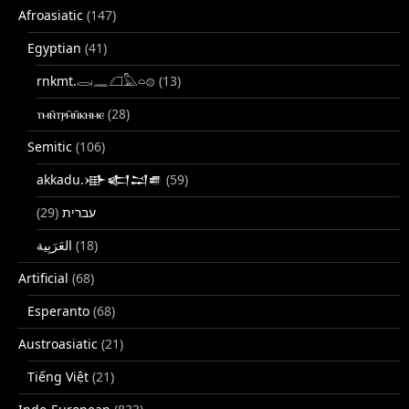
Afroasiatic
(147)
Egyptian
(41)
rnkmt.𓂋𓏺𓈖𓆎𓅓𓏏𓊖
(13)
ⲧⲙⲛ̄ⲧⲣⲙ̄ⲛ̄ⲕⲏⲙⲉ
(28)
Semitic
(106)
akkadu.𒀝𒅗𒁺𒌑
(59)
(29)
עברית
(18)
Artificial
(68)
Esperanto
(68)
Austroasiatic
(21)
Tiếng Việt
(21)