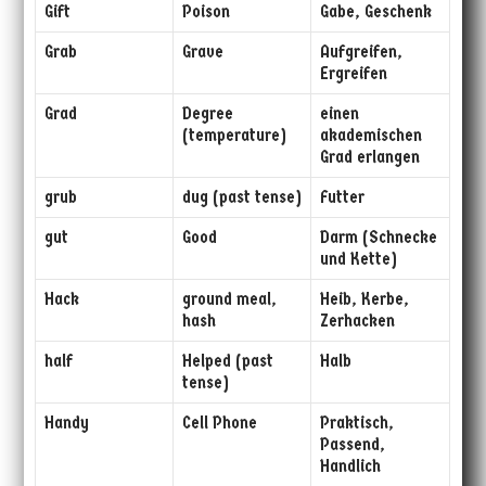
Gift
Poison
Gabe, Geschenk
Grab
Grave
Aufgreifen,
Ergreifen
Grad
Degree
einen
(temperature)
akademischen
Grad erlangen
grub
dug (past tense)
Futter
gut
Good
Darm (Schnecke
und Kette)
Hack
ground meal,
Heib, Kerbe,
hash
Zerhacken
half
Helped (past
Halb
tense)
Handy
Cell Phone
Praktisch,
Passend,
Handlich