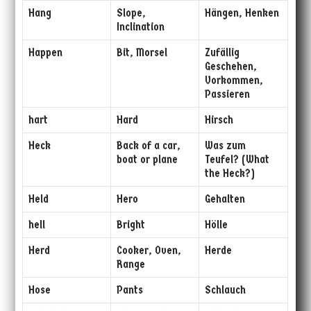
Hang
Slope,
Hängen, Henken
Inclination
Happen
Bit, Morsel
Zufällig
Geschehen,
Vorkommen,
Passieren
hart
Hard
Hirsch
Heck
Back of a car,
Was zum
boat or plane
Teufel? (What
the Heck?)
Held
Hero
Gehalten
hell
Bright
Hölle
Herd
Cooker, Oven,
Herde
Range
Hose
Pants
Schlauch