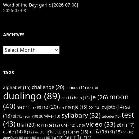
Word of the Day: garlic [2026-07-08]
2026-07-08
ARCHIVES
Archives
TAGS
challenge
(20)
alphabet
(15)
curious
(12)
de
(10)
duolingo
(89)
moon
je
(26)
help
(13)
en
(11)
(40)
ne
(20)
sa
një
(15)
quijote
(14)
po
(12)
më
(11)
na
(10)
nie
(10)
test
syllabary
(32)
(18)
si
(13)
survive
(13)
som
(10)
tatoeba
(10)
(43)
video
(33)
thai
(20)
zëri
(17)
të
(12)
unë
(12)
to
(11)
v
(10)
มานี
(19)
มา
(15)
มี
(15)
është
(14)
ชูใจ
(13)
ดู
(13)
ก็
(12)
จะ
(10)
ว่า
(10)
ไป
(14)
โต
(12)
ให้
(11)
อักษรไทย
(10)
เขา
(10)
และ
(10)