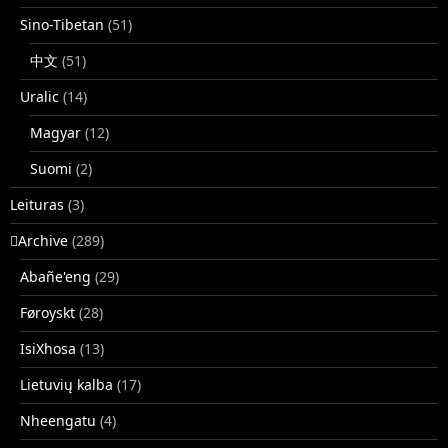
Sino-Tibetan
(51)
中文
(51)
Uralic
(14)
Magyar
(12)
Suomi
(2)
Leituras
(3)
􏿽Archive
(289)
Abañe'eng
(29)
Føroyskt
(28)
IsiXhosa
(13)
Lietuvių kalba
(17)
Nheengatu
(4)