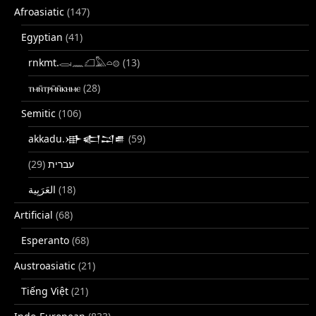
Afroasiatic
(147)
Egyptian
(41)
rnkmt.𓂋𓏺𓈖𓆎𓅓𓏏𓊖
(13)
ⲧⲙⲛ̄ⲧⲣⲙ̄ⲛ̄ⲕⲏⲙⲉ
(28)
Semitic
(106)
akkadu.𒀝𒅗𒁺𒌑
(59)
(29)
עברית
(18)
Artificial
(68)
Esperanto
(68)
Austroasiatic
(21)
Tiếng Việt
(21)