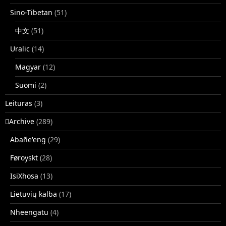
Sino-Tibetan
(51)
中文
(51)
Uralic
(14)
Magyar
(12)
Suomi
(2)
Leituras
(3)
􏿽Archive
(289)
Abañe'eng
(29)
Føroyskt
(28)
IsiXhosa
(13)
Lietuvių kalba
(17)
Nheengatu
(4)