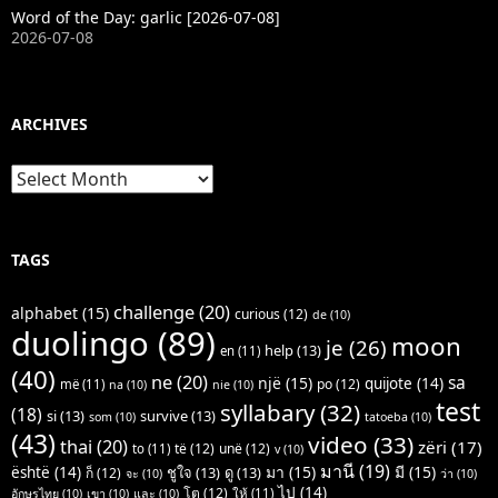
Word of the Day: garlic [2026-07-08]
2026-07-08
ARCHIVES
Archives
TAGS
challenge
(20)
alphabet
(15)
curious
(12)
de
(10)
duolingo
(89)
moon
je
(26)
help
(13)
en
(11)
(40)
ne
(20)
sa
një
(15)
quijote
(14)
po
(12)
më
(11)
na
(10)
nie
(10)
test
syllabary
(32)
(18)
si
(13)
survive
(13)
som
(10)
tatoeba
(10)
(43)
video
(33)
thai
(20)
zëri
(17)
të
(12)
unë
(12)
to
(11)
v
(10)
มานี
(19)
มา
(15)
มี
(15)
është
(14)
ชูใจ
(13)
ดู
(13)
ก็
(12)
จะ
(10)
ว่า
(10)
ไป
(14)
โต
(12)
ให้
(11)
อักษรไทย
(10)
เขา
(10)
และ
(10)