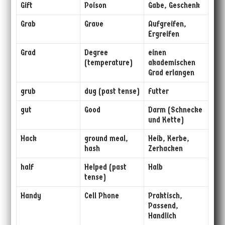
Gift
Poison
Gabe, Geschenk
Grab
Grave
Aufgreifen,
Ergreifen
Grad
Degree
einen
(temperature)
akademischen
Grad erlangen
grub
dug (past tense)
Futter
gut
Good
Darm (Schnecke
und Kette)
Hack
ground meal,
Heib, Kerbe,
hash
Zerhacken
half
Helped (past
Halb
tense)
Handy
Cell Phone
Praktisch,
Passend,
Handlich