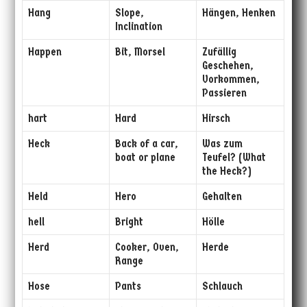
Hang
Slope,
Hängen, Henken
Inclination
Happen
Bit, Morsel
Zufällig
Geschehen,
Vorkommen,
Passieren
hart
Hard
Hirsch
Heck
Back of a car,
Was zum
boat or plane
Teufel? (What
the Heck?)
Held
Hero
Gehalten
hell
Bright
Hölle
Herd
Cooker, Oven,
Herde
Range
Hose
Pants
Schlauch