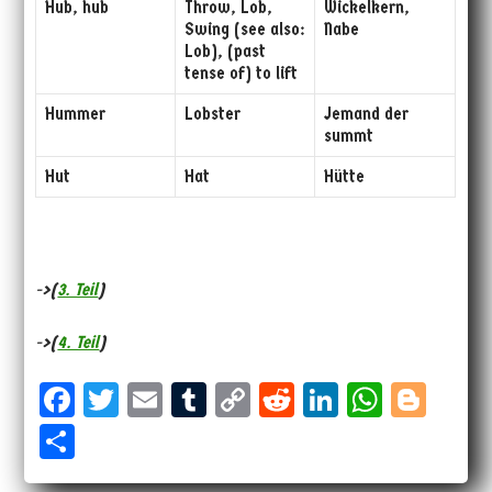
Hub, hub
Throw, Lob,
Wickelkern,
Swing (see also:
Nabe
Lob), (past
tense of) to lift
Hummer
Lobster
Jemand der
summt
Hut
Hat
Hütte
->(
3. Teil
)
->(
4. Teil
)
Fa
T
E
Tu
Co
Re
Li
W
Bl
ce
wi
m
m
py
dd
nk
ha
og
Sh
bo
tt
ail
bl
Li
it
ed
ts
ge
ar