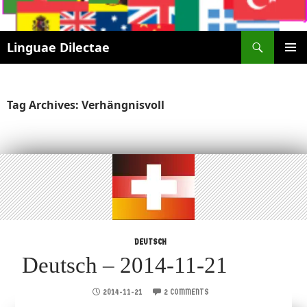
Search
Linguae Dilectae
SKIP
PRIMAR
TO
MENU
CONTENT
Tag Archives: Verhängnisvoll
DEUTSCH
Deutsch – 2014-11-21
2014-11-21
2 COMMENTS