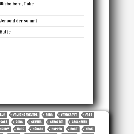
Wickelkern, Nabe
Jemand der summt
Hütte
LLS
FALSCHE FREUNDE
FANG
FARNKRAUT
FAST
GABE
GANG
GEBÜHR
GEHALTEN
GESCHEHEN
HANDY
HANG
HÄNGEN
HAPPEN
HART
HECK