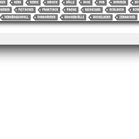
KEN
HERD
HERDE
HIRSCH
HÖLLE
HOSE
HUB
HUMMER
HU
SIEREN
PEITSCHEN
PRAKTISCH
PREISE
REISSZAHN
SCHLAUCH
SCH
VERHÄNGNISVOLL
VORKOMMEN
WASSERFÄLLE
WICKELKERN
ZERHACKEN