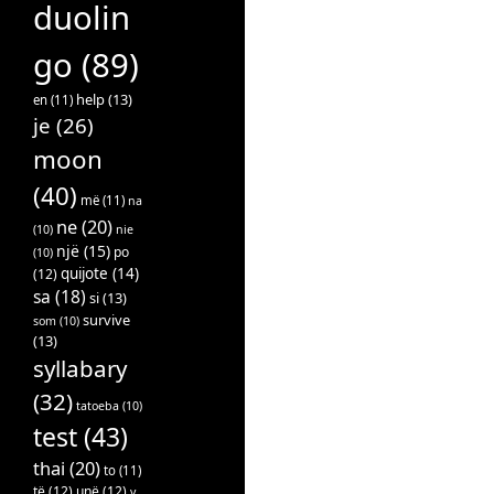
duolin
go
(89)
help
(13)
en
(11)
je
(26)
moon
(40)
më
(11)
na
ne
(20)
(10)
nie
një
(15)
po
(10)
quijote
(14)
(12)
sa
(18)
si
(13)
survive
som
(10)
(13)
syllabary
(32)
tatoeba
(10)
test
(43)
thai
(20)
to
(11)
të
(12)
unë
(12)
v