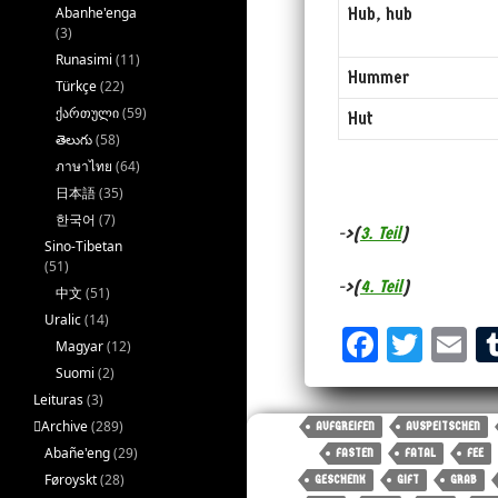
Abanhe'enga
Hub, hub
(3)
Runasimi
(11)
Hummer
Türkçe
(22)
ქართული
(59)
Hut
తెలుగు
(58)
ภาษาไทย
(64)
日本語
(35)
한국어
(7)
->(
3. Teil
)
Sino-Tibetan
(51)
->(
4. Teil
)
中文
(51)
Uralic
(14)
Fa
T
E
Magyar
(12)
ce
wi
m
Suomi
(2)
Leituras
(3)
bo
tt
ai
􏿽Archive
(289)
AUFGREIFEN
AUSPEITSCHEN
ok
er
Abañe'eng
(29)
FASTEN
FATAL
FEE
Føroyskt
(28)
GESCHENK
GIFT
GRAB