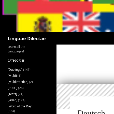
Search
Linguae Dilectae
Learn all the
Languages!
CATEGORIES
[Duolingo]
(141)
[Multi]
(1)
[MultiPractice]
(2)
[PULC]
(26)
[Tests]
(71)
[video]
(124)
[Word of the Day]
(324)
Deutsch –