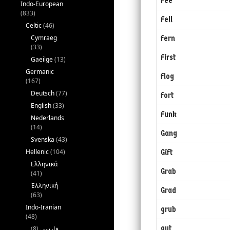
Fee
Indo-European
(833)
Fell
Celtic
(46)
Cymraeg
fern
(33)
First
Gaeilge
(13)
Germanic
flog
(167)
Deutsch
(77)
fort
English
(33)
Funk
Nederlands
(14)
Gang
Svenska
(43)
Hellenic
(104)
Gift
Ελληνικά
Grab
(41)
Ἑλληνική
Grad
(63)
Indo-Iranian
grub
(48)
gut
(8)
فارسی