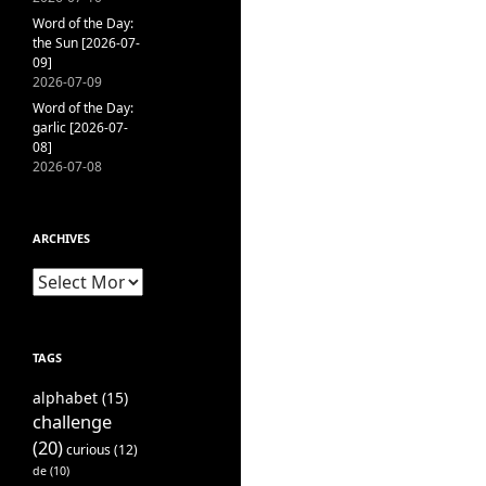
Word of the Day:
the Sun [2026-07-
09]
2026-07-09
Word of the Day:
garlic [2026-07-
08]
2026-07-08
ARCHIVES
Archives
TAGS
alphabet
(15)
challenge
(20)
curious
(12)
de
(10)