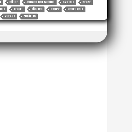
T
HÜTTE
JEMAND DER SUMMT
KASTELL
KERBE
NELL
TEUFEL
TÖDLICH
TRUPP
UNHEILVOLL
ZUERST
ZUFÄLLIG