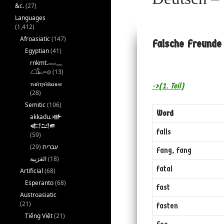
&c.
(27)
Languages
(1,412)
Afroasiatic
(147)
Falsche Freunde 
Egyptian
(41)
rnkmt.𓂋𓏺𓈖
𓆎𓅓𓏏𓊖
(13)
ⲧⲙⲛ̄ⲧⲣⲙ̄ⲛ̄ⲕⲏⲙⲉ
->(1. Teil)
(28)
Semitic
(106)
Word
akkadu.𒀝
𒅗𒁺𒌑
falls
(59)
(29)
עברית
Fang, fang
(18)
fatal
Artificial
(68)
Esperanto
(68)
fast
Austroasiatic
(21)
fasten
Tiếng Việt
(21)