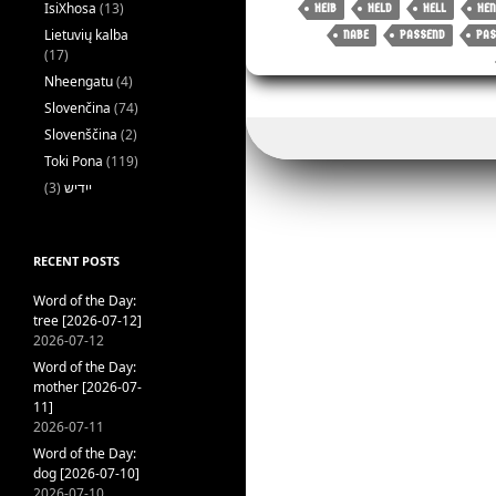
IsiXhosa
(13)
HEIB
HELD
HELL
HEN
Lietuvių kalba
NABE
PASSEND
PAS
(17)
Nheengatu
(4)
Slovenčina
(74)
Slovenščina
(2)
Toki Pona
(119)
(3)
ייִדיש
RECENT POSTS
Word of the Day:
tree [2026-07-12]
2026-07-12
Word of the Day:
mother [2026-07-
11]
2026-07-11
Word of the Day:
dog [2026-07-10]
2026-07-10