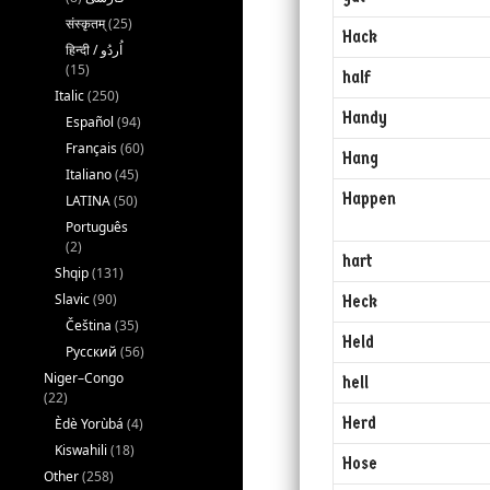
संस्कृतम्
(25)
Hack
(15)
half
Italic
(250)
Handy
Español
(94)
Français
(60)
Hang
Italiano
(45)
Happen
LATINA
(50)
Português
(2)
hart
Shqip
(131)
Slavic
(90)
Heck
Čeština
(35)
Held
Русский
(56)
Niger–Congo
hell
(22)
Herd
Èdè Yorùbá
(4)
Kiswahili
(18)
Hose
Other
(258)