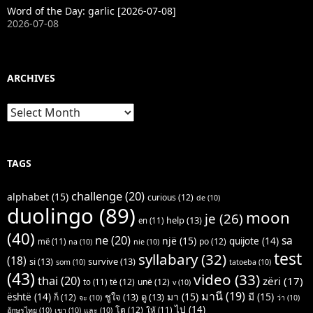
Word of the Day: garlic [2026-07-08]
2026-07-08
ARCHIVES
Archives
TAGS
challenge
(20)
alphabet
(15)
curious
(12)
de
(10)
duolingo
(89)
moon
je
(26)
help
(13)
en
(11)
(40)
ne
(20)
sa
një
(15)
quijote
(14)
po
(12)
më
(11)
na
(10)
nie
(10)
test
syllabary
(32)
(18)
si
(13)
survive
(13)
som
(10)
tatoeba
(10)
(43)
video
(33)
thai
(20)
zëri
(17)
të
(12)
unë
(12)
to
(11)
v
(10)
มานี
(19)
มา
(15)
มี
(15)
është
(14)
ชูใจ
(13)
ดู
(13)
ก็
(12)
จะ
(10)
ว่า
(10)
ไป
(14)
โต
(12)
ให้
(11)
อักษรไทย
(10)
เขา
(10)
และ
(10)