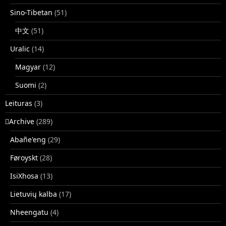
Sino-Tibetan
(51)
中文
(51)
Uralic
(14)
Magyar
(12)
Suomi
(2)
Leituras
(3)
􏿽Archive
(289)
Abañe'eng
(29)
Føroyskt
(28)
IsiXhosa
(13)
Lietuvių kalba
(17)
Nheengatu
(4)