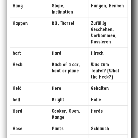
Hang
Slope,
Hängen, Henken
Inclination
Happen
Bit, Morsel
Zufällig
Geschehen,
Vorkommen,
Passieren
hart
Hard
Hirsch
Heck
Back of a car,
Was zum
boat or plane
Teufel? (What
the Heck?)
Held
Hero
Gehalten
hell
Bright
Hölle
Herd
Cooker, Oven,
Herde
Range
Hose
Pants
Schlauch