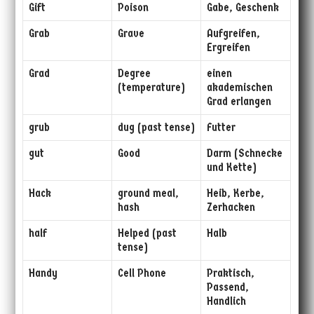
Gift
Poison
Gabe, Geschenk
Grab
Grave
Aufgreifen,
Ergreifen
Grad
Degree
einen
(temperature)
akademischen
Grad erlangen
grub
dug (past tense)
Futter
gut
Good
Darm (Schnecke
und Kette)
Hack
ground meal,
Heib, Kerbe,
hash
Zerhacken
half
Helped (past
Halb
tense)
Handy
Cell Phone
Praktisch,
Passend,
Handlich