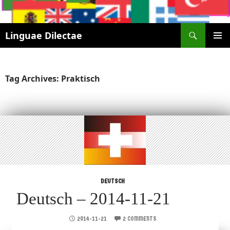
Search
Linguae Dilectae
SKIP
PRIMAR
TO
MENU
CONTENT
Tag Archives: Praktisch
DEUTSCH
Deutsch – 2014-11-21
2014-11-21
2 COMMENTS