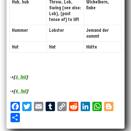
Hub, hub
Throw, Lob,
Wickelkern,
Swing (see also:
Nabe
Lob), (past
tense of) to lift
Hummer
Lobster
Jemand der
summt
Hut
Hat
Hütte
->(
3. Teil
)
->(
4. Teil
)
Fa
T
E
Tu
Co
Re
Li
W
Bl
ce
wi
m
m
py
dd
nk
ha
og
Sh
bo
tt
ail
bl
Li
it
ed
ts
ge
ar