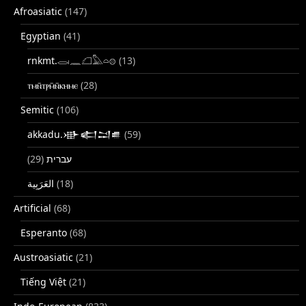
Afroasiatic
(147)
Egyptian
(41)
rnkmt.𓂋𓏺𓈖𓆎𓅓𓏏𓊖
(13)
ⲧⲙⲛ̄ⲧⲣⲙ̄ⲛ̄ⲕⲏⲙⲉ
(28)
Semitic
(106)
akkadu.𒀝𒅗𒁺𒌑
(59)
(29)
עברית
(18)
Artificial
(68)
Esperanto
(68)
Austroasiatic
(21)
Tiếng Việt
(21)