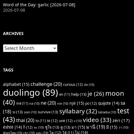
Word of the Day: garlic [2026-07-08]
2026-07-08
ARCHIVES
Archives
TAGS
challenge
(20)
alphabet
(15)
curious
(12)
de
(10)
duolingo
(89)
moon
je
(26)
help
(13)
en
(11)
(40)
ne
(20)
sa
një
(15)
quijote
(14)
po
(12)
më
(11)
na
(10)
nie
(10)
test
syllabary
(32)
(18)
si
(13)
survive
(13)
som
(10)
tatoeba
(10)
(43)
video
(33)
thai
(20)
zëri
(17)
të
(12)
unë
(12)
to
(11)
v
(10)
มานี
(19)
มา
(15)
มี
(15)
është
(14)
ชูใจ
(13)
ดู
(13)
ก็
(12)
จะ
(10)
ว่า
(10)
ไป
(14)
โต
(12)
ให้
(11)
อักษรไทย
(10)
เขา
(10)
และ
(10)