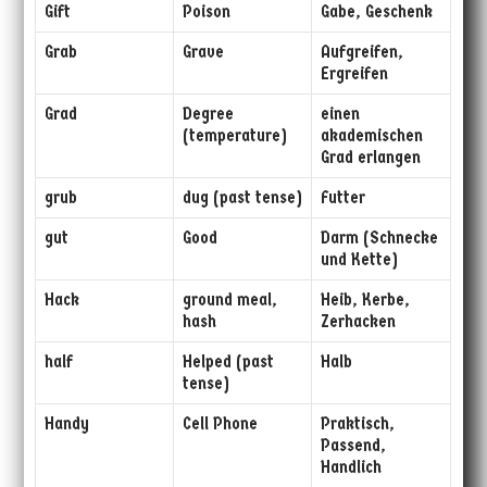
Gift
Poison
Gabe, Geschenk
Grab
Grave
Aufgreifen,
Ergreifen
Grad
Degree
einen
(temperature)
akademischen
Grad erlangen
grub
dug (past tense)
Futter
gut
Good
Darm (Schnecke
und Kette)
Hack
ground meal,
Heib, Kerbe,
hash
Zerhacken
half
Helped (past
Halb
tense)
Handy
Cell Phone
Praktisch,
Passend,
Handlich