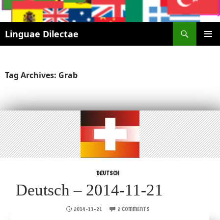
Search
Linguae Dilectae
SKIP
PRIMAR
TO
MENU
CONTENT
Tag Archives: Grab
DEUTSCH
Deutsch – 2014-11-21
2014-11-21
2 COMMENTS