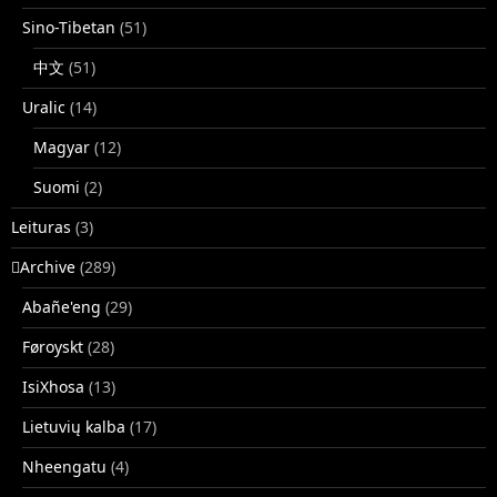
Sino-Tibetan
(51)
中文
(51)
Uralic
(14)
Magyar
(12)
Suomi
(2)
Leituras
(3)
􏿽Archive
(289)
Abañe'eng
(29)
Føroyskt
(28)
IsiXhosa
(13)
Lietuvių kalba
(17)
Nheengatu
(4)