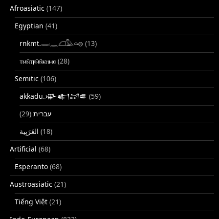
Afroasiatic
(147)
Egyptian
(41)
rnkmt.𓂋𓏺𓈖𓆎𓅓𓏏𓊖
(13)
ⲧⲙⲛ̄ⲧⲣⲙ̄ⲛ̄ⲕⲏⲙⲉ
(28)
Semitic
(106)
akkadu.𒀝𒅗𒁺𒌑
(59)
(29)
עברית
(18)
Artificial
(68)
Esperanto
(68)
Austroasiatic
(21)
Tiếng Việt
(21)