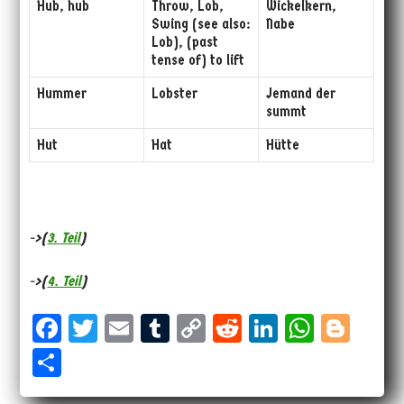
Hub, hub
Throw, Lob,
Wickelkern,
Swing (see also:
Nabe
Lob), (past
tense of) to lift
Hummer
Lobster
Jemand der
summt
Hut
Hat
Hütte
->(
3. Teil
)
->(
4. Teil
)
Fa
T
E
Tu
Co
Re
Li
W
Bl
ce
wi
m
m
py
dd
nk
ha
og
Sh
bo
tt
ail
bl
Li
it
ed
ts
ge
ar