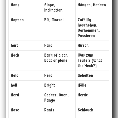
Hang
Slope,
Hängen, Henken
Inclination
Happen
Bit, Morsel
Zufällig
Geschehen,
Vorkommen,
Passieren
hart
Hard
Hirsch
Heck
Back of a car,
Was zum
boat or plane
Teufel? (What
the Heck?)
Held
Hero
Gehalten
hell
Bright
Hölle
Herd
Cooker, Oven,
Herde
Range
Hose
Pants
Schlauch