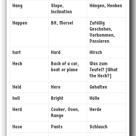
Hang
Slope,
Hängen, Henken
Inclination
Happen
Bit, Morsel
Zufällig
Geschehen,
Vorkommen,
Passieren
hart
Hard
Hirsch
Heck
Back of a car,
Was zum
boat or plane
Teufel? (What
the Heck?)
Held
Hero
Gehalten
hell
Bright
Hölle
Herd
Cooker, Oven,
Herde
Range
Hose
Pants
Schlauch