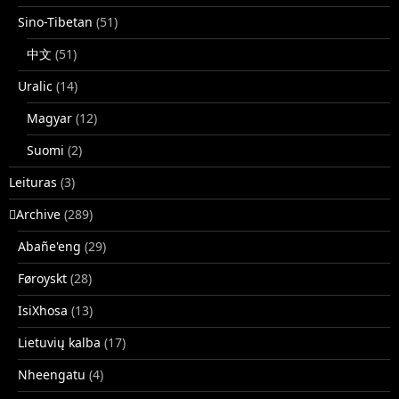
Sino-Tibetan
(51)
中文
(51)
Uralic
(14)
Magyar
(12)
Suomi
(2)
Leituras
(3)
􏿽Archive
(289)
Abañe'eng
(29)
Føroyskt
(28)
IsiXhosa
(13)
Lietuvių kalba
(17)
Nheengatu
(4)