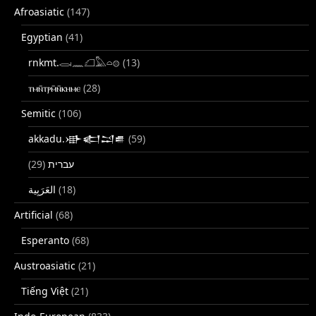
Afroasiatic
(147)
Egyptian
(41)
rnkmt.𓂋𓏺𓈖𓆎𓅓𓏏𓊖
(13)
ⲧⲙⲛ̄ⲧⲣⲙ̄ⲛ̄ⲕⲏⲙⲉ
(28)
Semitic
(106)
akkadu.𒀝𒅗𒁺𒌑
(59)
(29)
עברית
(18)
Artificial
(68)
Esperanto
(68)
Austroasiatic
(21)
Tiếng Việt
(21)