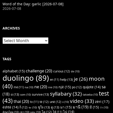
Word of the Day: garlic [2026-07-08]
2026-07-08
ARCHIVES
Archives
TAGS
challenge
(20)
alphabet
(15)
curious
(12)
de
(10)
duolingo
(89)
moon
je
(26)
help
(13)
en
(11)
(40)
ne
(20)
sa
një
(15)
quijote
(14)
po
(12)
më
(11)
na
(10)
nie
(10)
test
syllabary
(32)
(18)
si
(13)
survive
(13)
som
(10)
tatoeba
(10)
(43)
video
(33)
thai
(20)
zëri
(17)
të
(12)
unë
(12)
to
(11)
v
(10)
มานี
(19)
มา
(15)
มี
(15)
është
(14)
ชูใจ
(13)
ดู
(13)
ก็
(12)
จะ
(10)
ว่า
(10)
ไป
(14)
โต
(12)
ให้
(11)
อักษรไทย
(10)
เขา
(10)
และ
(10)