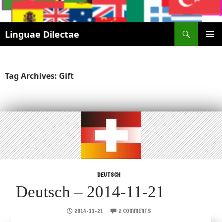
Search
Linguae Dilectae
SKIP
PRIMAR
TO
MENU
CONTENT
Tag Archives: Gift
DEUTSCH
Deutsch – 2014-11-21
2014-11-21
2 COMMENTS