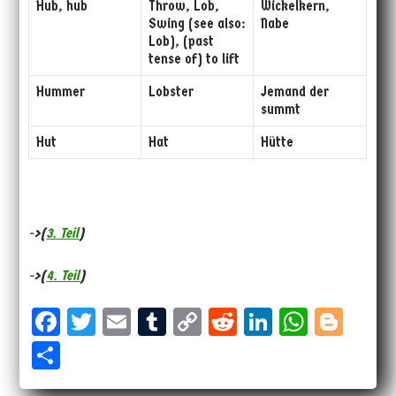
Hub, hub
Throw, Lob,
Wickelkern,
Swing (see also:
Nabe
Lob), (past
tense of) to lift
Hummer
Lobster
Jemand der
summt
Hut
Hat
Hütte
->(
3. Teil
)
->(
4. Teil
)
Fa
T
E
Tu
Co
Re
Li
W
Bl
ce
wi
m
m
py
dd
nk
ha
og
Sh
bo
tt
ail
bl
Li
it
ed
ts
ge
ar