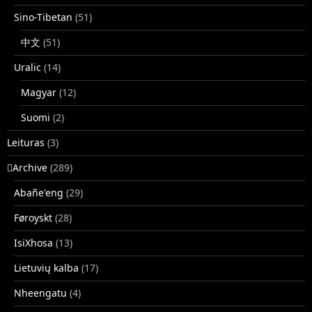
Sino-Tibetan
(51)
中文
(51)
Uralic
(14)
Magyar
(12)
Suomi
(2)
Leituras
(3)
􏿽Archive
(289)
Abañe'eng
(29)
Føroyskt
(28)
IsiXhosa
(13)
Lietuvių kalba
(17)
Nheengatu
(4)