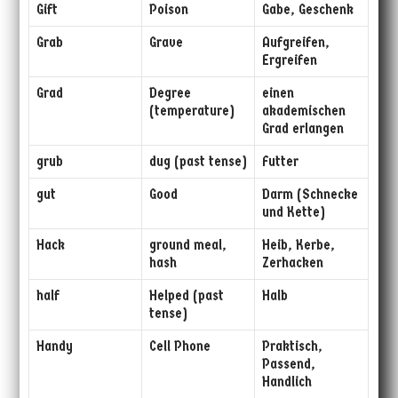
Gift
Poison
Gabe, Geschenk
Grab
Grave
Aufgreifen,
Ergreifen
Grad
Degree
einen
(temperature)
akademischen
Grad erlangen
grub
dug (past tense)
Futter
gut
Good
Darm (Schnecke
und Kette)
Hack
ground meal,
Heib, Kerbe,
hash
Zerhacken
half
Helped (past
Halb
tense)
Handy
Cell Phone
Praktisch,
Passend,
Handlich