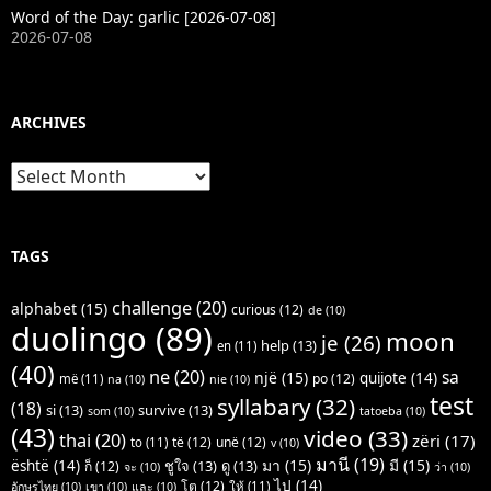
Word of the Day: garlic [2026-07-08]
2026-07-08
ARCHIVES
Archives
TAGS
challenge
(20)
alphabet
(15)
curious
(12)
de
(10)
duolingo
(89)
moon
je
(26)
help
(13)
en
(11)
(40)
ne
(20)
sa
një
(15)
quijote
(14)
po
(12)
më
(11)
na
(10)
nie
(10)
test
syllabary
(32)
(18)
si
(13)
survive
(13)
som
(10)
tatoeba
(10)
(43)
video
(33)
thai
(20)
zëri
(17)
të
(12)
unë
(12)
to
(11)
v
(10)
มานี
(19)
มา
(15)
มี
(15)
është
(14)
ชูใจ
(13)
ดู
(13)
ก็
(12)
จะ
(10)
ว่า
(10)
ไป
(14)
โต
(12)
ให้
(11)
อักษรไทย
(10)
เขา
(10)
และ
(10)