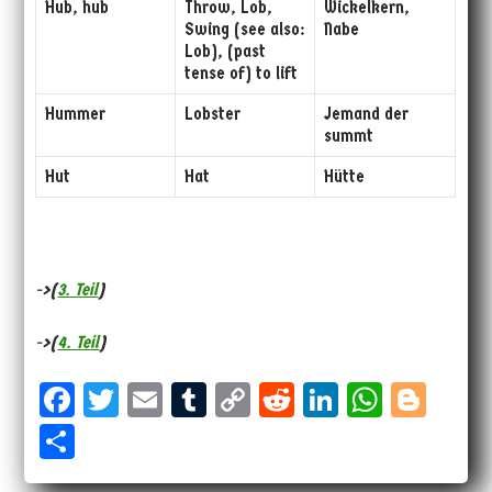
Hub, hub
Throw, Lob,
Wickelkern,
Swing (see also:
Nabe
Lob), (past
tense of) to lift
Hummer
Lobster
Jemand der
summt
Hut
Hat
Hütte
->(
3. Teil
)
->(
4. Teil
)
Fa
T
E
Tu
Co
Re
Li
W
Bl
ce
wi
m
m
py
dd
nk
ha
og
Sh
bo
tt
ail
bl
Li
it
ed
ts
ge
ar