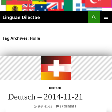
Search
Linguae Dilectae
SKIP
PRIMAR
TO
MENU
CONTENT
Tag Archives: Hölle
DEUTSCH
Deutsch – 2014-11-21
2014-11-21
2 COMMENTS