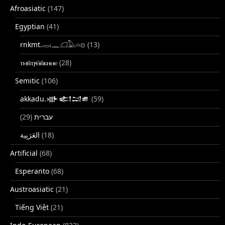
Afroasiatic
(147)
Egyptian
(41)
rnkmt.𓂋𓏺𓈖𓆎𓅓𓏏𓊖
(13)
ⲧⲙⲛ̄ⲧⲣⲙ̄ⲛ̄ⲕⲏⲙⲉ
(28)
Semitic
(106)
akkadu.𒀝𒅗𒁺𒌑
(59)
(29)
עברית
(18)
Artificial
(68)
Esperanto
(68)
Austroasiatic
(21)
Tiếng Việt
(21)