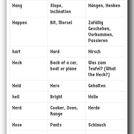
Hang
Slope,
Hängen, Henken
Inclination
Happen
Bit, Morsel
Zufällig
Geschehen,
Vorkommen,
Passieren
hart
Hard
Hirsch
Heck
Back of a car,
Was zum
boat or plane
Teufel? (What
the Heck?)
Held
Hero
Gehalten
hell
Bright
Hölle
Herd
Cooker, Oven,
Herde
Range
Hose
Pants
Schlauch